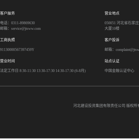
客户服务
营业地点
电话：0311-89869630
050051 河北省石
邮箱：service@jtsww.com
大厦10楼
工商执照
客户投诉
91130000567397459Y
邮箱：complaint@jts
营业时间
站点认证
法定工作日 8:30-11:30 13:30-17:30 14:30-17:30 (6-8月)
中国金融认证中心
河北建设投资集团有限责任公司
版权所有©