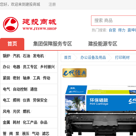
您好，欢迎来到建投商城
注册
热门搜索:
自营
得力
震坤
首页
集团保障服务专区
建投能源专区
锅炉
/
汽机
/
石油
/
发电机
/
首页
办公设备及用品
打印耗材
办公
/
电器
/
员工专区
/
乡村振兴
/
计算机及配件
/
紧固
/
密封
/
轴承
/
工具
/
传动
电气
/
自动控制
/
通信
电工
/
照明
/
仪表
/
劳保安全
/
风电
/
光伏
/
燃机
/
金属
/
耗材
/
化工产品
/
杂品
/
管
/
阀
/
泵
/
液压
/
气动
/
滤芯