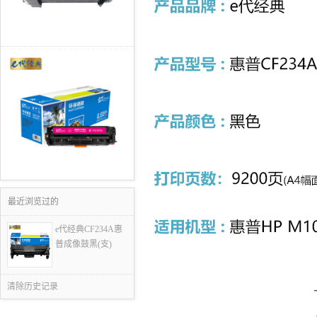
最近浏览过的
e代经典CF234A惠
普成像鼓黑(支)
清除历史记录