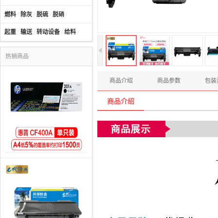
燃料
/
除灰
/
脱硫
/
脱硝
/
起重
/
输送
/
转动设备
/
给料
/
热销商品
商品介绍
商品参数
包装
商品介绍