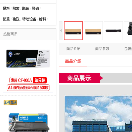
燃料
/
除灰
/
脱硫
/
脱硝
/
起重
/
输送
/
转动设备
/
给料
/
热销商品
商品介绍
商品参数
包装
商品介绍