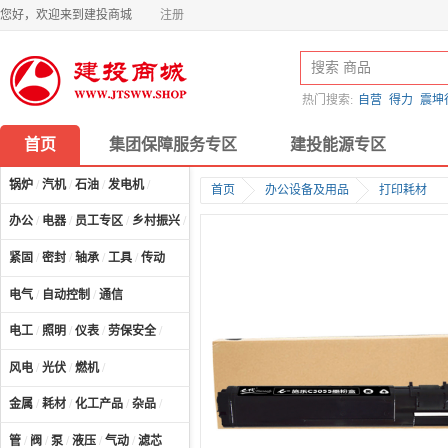
您好，欢迎来到建投商城
注册
热门搜索:
自营
得力
震坤
首页
集团保障服务专区
建投能源专区
锅炉
/
汽机
/
石油
/
发电机
/
首页
办公设备及用品
打印耗材
办公
/
电器
/
员工专区
/
乡村振兴
/
计算机及配件
/
紧固
/
密封
/
轴承
/
工具
/
传动
电气
/
自动控制
/
通信
电工
/
照明
/
仪表
/
劳保安全
/
风电
/
光伏
/
燃机
/
金属
/
耗材
/
化工产品
/
杂品
/
管
/
阀
/
泵
/
液压
/
气动
/
滤芯