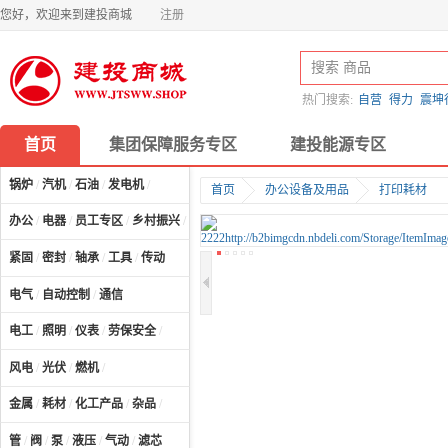
您好，欢迎来到建投商城
注册
热门搜索:
自营
得力
震坤
首页
集团保障服务专区
建投能源专区
锅炉
/
汽机
/
石油
/
发电机
/
首页
办公设备及用品
打印耗材
办公
/
电器
/
员工专区
/
乡村振兴
/
计算机及配件
/
紧固
/
密封
/
轴承
/
工具
/
传动
电气
/
自动控制
/
通信
电工
/
照明
/
仪表
/
劳保安全
/
风电
/
光伏
/
燃机
/
金属
/
耗材
/
化工产品
/
杂品
/
管
/
阀
/
泵
/
液压
/
气动
/
滤芯