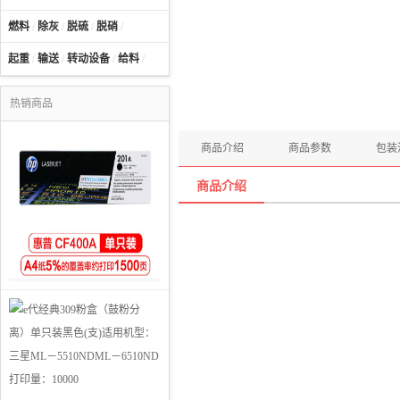
燃料
/
除灰
/
脱硫
/
脱硝
/
起重
/
输送
/
转动设备
/
给料
/
热销商品
商品介绍
商品参数
包装
商品介绍