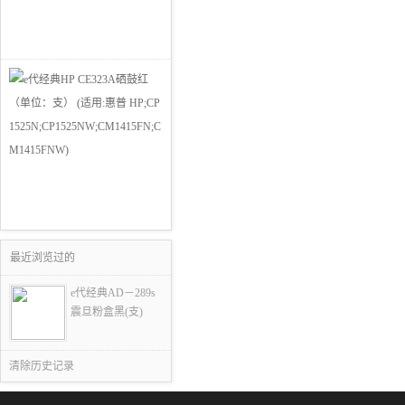
最近浏览过的
e代经典AD－289s
震旦粉盒黑(支)
清除历史记录