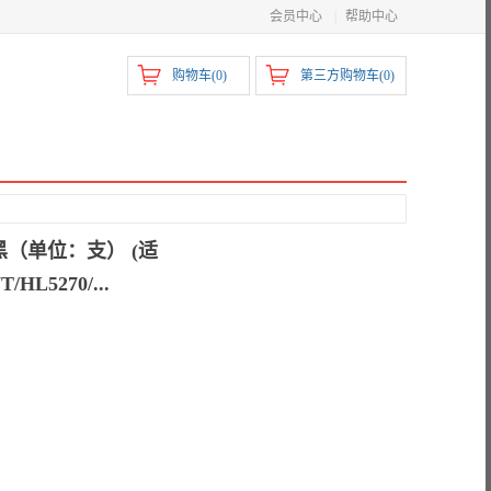
会员中心
|
帮助中心
购物车(
0
)
第三方购物车(
0
)
黑（单位：支） (适
HL5270/...