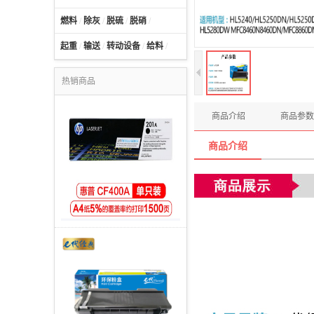
燃料
/
除灰
/
脱硫
/
脱硝
/
起重
/
输送
/
转动设备
/
给料
/
热销商品
商品介绍
商品参数
商品介绍