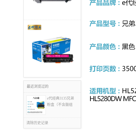
最近浏览过的
e代经典3135兄弟
粉盒（不含鼓组
清除历史记录