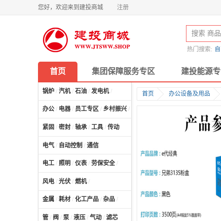
您好，欢迎来到建投商城
注册
热门搜索:
自
首页
集团保障服务专区
建投能源专
锅炉
/
汽机
/
石油
/
发电机
/
首页
办公设备及用品
办公
/
电器
/
员工专区
/
乡村振兴
/
计算机及配件
/
紧固
/
密封
/
轴承
/
工具
/
传动
电气
/
自动控制
/
通信
电工
/
照明
/
仪表
/
劳保安全
/
风电
/
光伏
/
燃机
/
金属
/
耗材
/
化工产品
/
杂品
/
管
/
阀
/
泵
/
液压
/
气动
/
滤芯