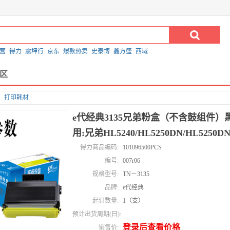
营
得力
震坤行
京东
爆款热卖
史泰博
鑫方盛
西域
区
打印耗材
e代经典3135兄弟粉盒（不含鼓组件）
用:兄弟HL5240/HL5250DN/HL5250DNT/
得力商品编码:
101096500PCS
编号:
007r06
规格型号:
TN－3135
品牌:
e代经典
起订数量:
1（支）
预计出货周期(日):
登录后查看价格
销售价: