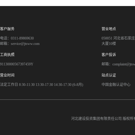
客户服务
营业地点
电话：0311-89869630
050051 河北省石
邮箱：service@jtsww.com
大厦10楼
工商执照
客户投诉
91130000567397459Y
邮箱：complaint@jts
营业时间
站点认证
法定工作日 8:30-11:30 13:30-17:30 14:30-17:30 (6-8月)
中国金融认证中心
河北建设投资集团有限责任公司
版权所有©