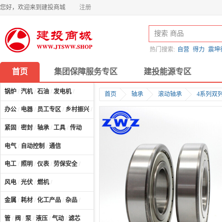
您好，欢迎来到建投商城
注册
热门搜索:
自营
得力
震坤
首页
集团保障服务专区
建投能源专区
锅炉
/
汽机
/
石油
/
发电机
/
首页
轴承
滚动轴承
4系列双
办公
/
电器
/
员工专区
/
乡村振兴
/
计算机及配件
/
紧固
/
密封
/
轴承
/
工具
/
传动
电气
/
自动控制
/
通信
电工
/
照明
/
仪表
/
劳保安全
/
风电
/
光伏
/
燃机
/
金属
/
耗材
/
化工产品
/
杂品
/
管
/
阀
/
泵
/
液压
/
气动
/
滤芯