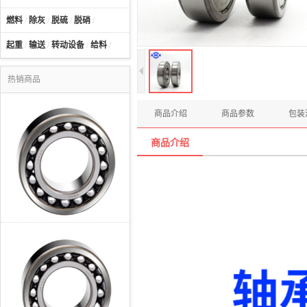
燃料
/
除灰
/
脱硫
/
脱硝
/
起重
/
输送
/
转动设备
/
给料
/
热销商品
商品介绍
商品参数
包装
商品介绍