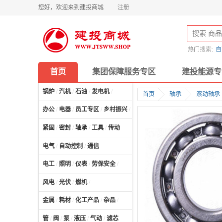
您好，欢迎来到建投商城
注册
热门搜索:
自
首页
集团保障服务专区
建投能源专
锅炉
/
汽机
/
石油
/
发电机
/
首页
轴承
滚动轴承
办公
/
电器
/
员工专区
/
乡村振兴
/
计算机及配件
/
紧固
/
密封
/
轴承
/
工具
/
传动
电气
/
自动控制
/
通信
电工
/
照明
/
仪表
/
劳保安全
/
风电
/
光伏
/
燃机
/
金属
/
耗材
/
化工产品
/
杂品
/
管
/
阀
/
泵
/
液压
/
气动
/
滤芯