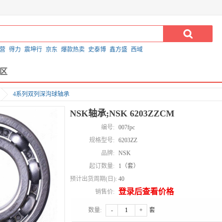
营
得力
震坤行
京东
爆款热卖
史泰博
鑫方盛
西域
区
4系列双列深沟球轴承
NSK轴承;NSK 6203ZZCM
编号:
007fpc
规格型号:
6203ZZ
品牌:
NSK
起订数量:
1（套）
预计出货周期(日):
40
登录后查看价格
销售价:
数量:
-
+
套