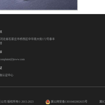
点
051 河北省石家庄市桥西区中华南大街172号泰丰
楼
诉
mplaint@jtsww.com
证
融认证中心
任公司
版权所有© 2015-2023
冀公网安备13010402002635号
冀IC