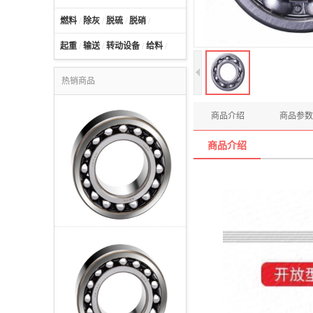
燃料
/
除灰
/
脱硫
/
脱硝
/
起重
/
输送
/
转动设备
/
给料
/
热销商品
商品介绍
商品参数
商品介绍