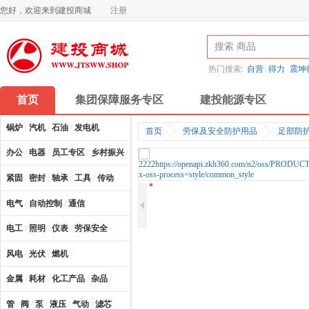
您好，欢迎来到建投商城
注册
热门搜索:
自营
得力
震坤
首页
集团保障服务专区
建投能源专区
锅炉
/
汽机
/
石油
/
发电机
/
首页
劳保及安全防护用品
足部防
办公
/
电器
/
员工专区
/
乡村振兴
/
计算机及配件
/
紧固
/
密封
/
轴承
/
工具
/
传动
电气
/
自动控制
/
通信
电工
/
照明
/
仪表
/
劳保安全
/
风电
/
光伏
/
燃机
/
金属
/
耗材
/
化工产品
/
杂品
/
管
/
阀
/
泵
/
液压
/
气动
/
滤芯