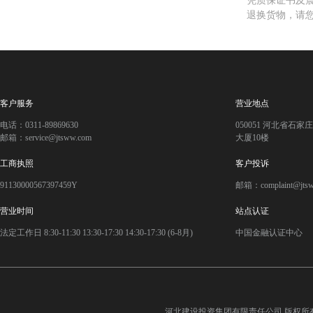
凭质保证书及
退换货物，请
客户服务
营业地点
电话：0311-89869630
050051 河北省石
邮箱：service@jtsww.com
大厦10楼
工商执照
客户投诉
91130000567397459Y
邮箱：complaint@jts
营业时间
站点认证
法定工作日 8:30-11:30 13:30-17:30 14:30-17:30 (6-8月)
中国金融认证中心
河北建设投资集团有限责任公司
版权所有©