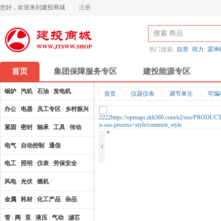
您好，欢迎来到建投商城
注册
热门搜索:
自营
得力
震坤
首页
集团保障服务专区
建投能源专区
锅炉
/
汽机
/
石油
/
发电机
/
首页
仪器仪表
调节单元
可编
办公
/
电器
/
员工专区
/
乡村振兴
/
计算机及配件
/
紧固
/
密封
/
轴承
/
工具
/
传动
电气
/
自动控制
/
通信
电工
/
照明
/
仪表
/
劳保安全
/
风电
/
光伏
/
燃机
/
金属
/
耗材
/
化工产品
/
杂品
/
管
/
阀
/
泵
/
液压
/
气动
/
滤芯