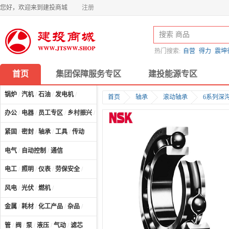
您好，欢迎来到建投商城
注册
热门搜索:
自营
得力
震坤
首页
集团保障服务专区
建投能源专区
锅炉
/
汽机
/
石油
/
发电机
/
首页
轴承
滚动轴承
6系列深
办公
/
电器
/
员工专区
/
乡村振兴
/
计算机及配件
/
紧固
/
密封
/
轴承
/
工具
/
传动
电气
/
自动控制
/
通信
电工
/
照明
/
仪表
/
劳保安全
/
风电
/
光伏
/
燃机
/
金属
/
耗材
/
化工产品
/
杂品
/
管
/
阀
/
泵
/
液压
/
气动
/
滤芯