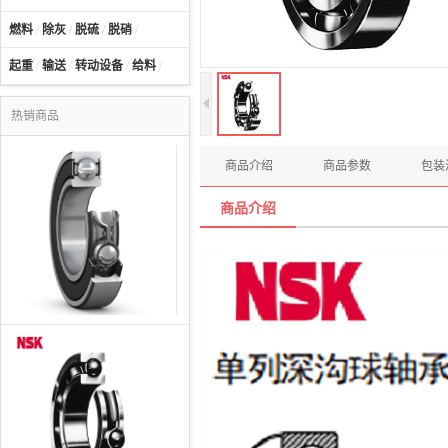
燃料
/
除灰
/
脱硫
/
脱硝
/
起重
/
输送
/
转动设备
/
给料
/
热销商品
商品介绍
商品参数
包装
商品介绍